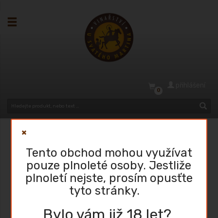
přihlášení
0
Whisky 2
Tento obchod mohou využívat
Hlavní stránka
Whisky 2
pouze plnoleté osoby. Jestliže
plnoletí nejste, prosím opusťte
tyto stránky.
Ta nejjemnější Whisky do 2 dnů
Bylo vám již 18 let?