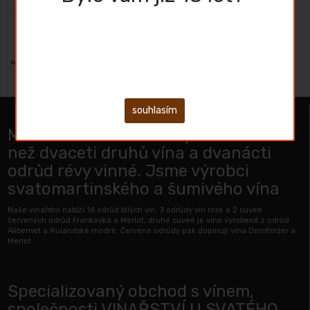
Za to ručíme
wefghfjliůlhkgjhgfd
souhlasím
Milovníci vína mohou vybírat z více
než dvaceti druhů vína a dvanácti
odrůd révy vinné. Jsme výrobci
svatomartinského a šumivého vína
Naše vinařství nabízí 16 odrůd bílých vín, 3 odrůdy vín rosé a 2 cuveé
červených odrůd Frankovka a Merlot, druhé cuveé je víno vyrobené z odrůd
Alibernet a Rulandské modré. Červené odrůdy pak doplnují vína Dornfelder a
Merlot.
Specializovaný obchod s vínem,
společnosti VINAŘSTVÍ U SVATÉHO