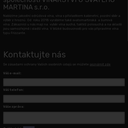
MARTINA s.r.o.
Nabízíme jakostní odrůdová vína, vína s přívlastkem kabinetní, pozdní sběr a
výběr z hroznů. Od roku 2018 vyrábíme také svatomartinská a šumivá
vína. Zákazníci u nás mají na vyběr vína suchá, taktéž polosuchá a na skladě
jsou samozřejmě i sladší vína. V blízké budoucnosti pro vás připravíme vína
typu Frizzante.
Kontaktujte nás
Se zásadami ochrany Vašich osobních údajů se můžete
seznámit zde
Váš e-mail:
Váš telefon:
Váše zpráva: