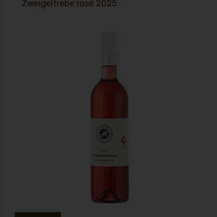
Zweigeltrebe rosé 2025
Suché rosé s krásnou barvou a vůní. Povedený klenot pro milovníky
suchých vín.