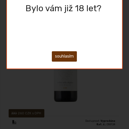
Sleva
Bylo vám již 18 let?
Akce
Výprodej
Velká bílá slípka, víno bílé suché - 2018 VBS je víno vyrobené z odrůd
Rulandské bílé 50% a Rulandské šedé 50% a zrálo ve francouzských
barikových sudech 10 měsíců.
souhlasím
330
260 CZK s DPH
Dostupnost:
Vyprodáno
Kat. č.:
006124