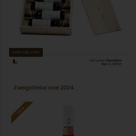
3 600 CZK s DPH
Dostupnost:
Vyprodáno
Kat. č.:
006129
Zweigeltrebe rosé 2024
Sleva