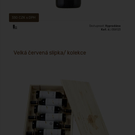
330 CZK s DPH
Dostupnost:
Vyprodáno
Kat. č.:
006123
Velká červená slípka/ kolekce
Moravské zemské víno – MZV, suché 2018 Speciální edice, s láskou
vytvořili Velkobílovičtí vinaři