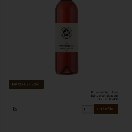
Suché rosé s krásnou barvou a vůní. Povedený klenot pro milovníky
suchých vín.
139
129 CZK s DPH
Ihned skladem:
6 ks
Dostupnost: Skladem
Kat. č.:
006160