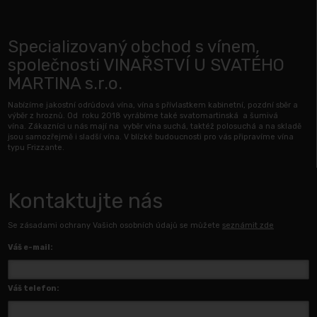
Specializovaný obchod s vínem,
společnosti VINAŘSTVÍ U SVATÉHO
MARTINA s.r.o.
Nabízíme jakostní odrůdová vína, vína s přívlastkem kabinetní, pozdní sběr a
výběr z hroznů. Od roku 2018 vyrábíme také svatomartinská a šumivá
vína. Zákazníci u nás mají na vyběr vína suchá, taktéž polosuchá a na skladě
jsou samozřejmě i sladší vína. V blízké budoucnosti pro vás připravíme vína
typu Frizzante.
Kontaktujte nás
Se zásadami ochrany Vašich osobních údajů se můžete
seznámit zde
Váš e-mail:
Váš telefon: