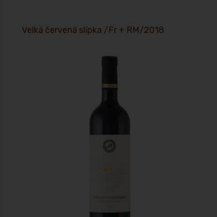
Velká červená slípka /Fr + RM/2018
Moravské zemské víno MZV, Cuvée velká červená slípka - 2018, suché:
zbytk.cukr 0,3 g/L, kyseliny 5,6 g/L Velká červená slípka je víno vyrobené z
odrůd Frankovka 70% a Rul. modré 30%, zrálo ve francouzských
barikových sudech 12 měsíců