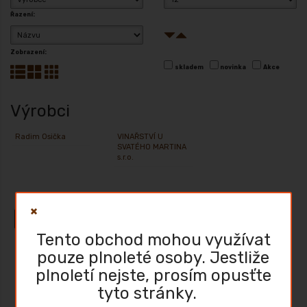
Řazení:
Zobrazení:
skladem
novinka
Akce
Výrobci
Radim Osička
VINAŘSTVÍ U
SVATÉHO MARTINA
s.r.o.
Předchozí strana
1
2
Tento obchod mohou využívat
pouze plnoleté osoby. Jestliže
Velká bílá slípka/RB+RŠ/2018
plnoletí nejste, prosím opusťte
tyto stránky.