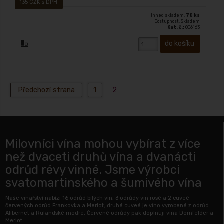
135 CZK s DPH
Ihned skladem:
78 ks
Dostupnost: Skladem
Kat. č.:
006163
Předchozí strana
1
2
Milovníci vína mohou vybírat z více
než dvaceti druhů vína a dvanácti
odrůd révy vinné. Jsme výrobci
svatomartinského a šumivého vína
Naše vinařství nabízí 16 odrůd bílých vín, 3 odrůdy vín rosé a 2 cuveé
červených odrůd Frankovka a Merlot, druhé cuveé je víno vyrobené z odrůd
Alibernet a Rulandské modré. Červené odrůdy pak doplnují vína Dornfelder a
Merlot.