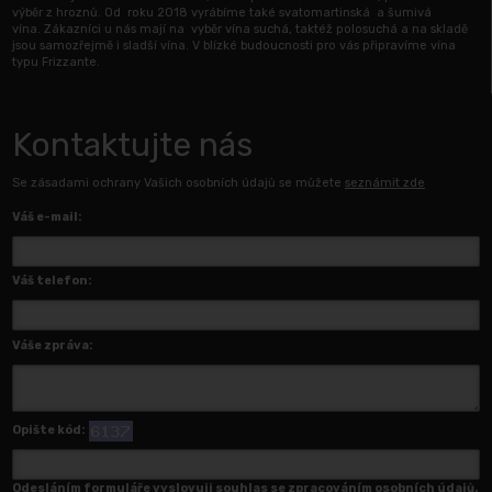
výběr z hroznů. Od roku 2018 vyrábíme také svatomartinská a šumivá
vína. Zákazníci u nás mají na vyběr vína suchá, taktéž polosuchá a na skladě
jsou samozřejmě i sladší vína. V blízké budoucnosti pro vás připravíme vína
typu Frizzante.
Kontaktujte nás
Se zásadami ochrany Vašich osobních údajů se můžete
seznámit zde
Váš e-mail:
Váš telefon:
Váše zpráva:
Opište kód:
Odesláním formuláře vyslovuji souhlas se zpracováním osobních údajů.