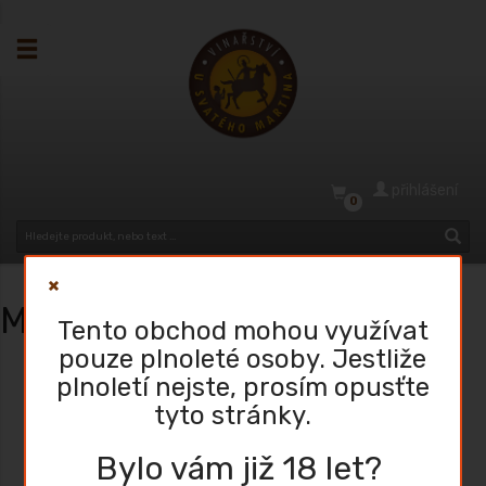
přihlášení
0
Hlavní stránka
Mapa stránek
Mapa stránek
Tento obchod mohou využívat
pouze plnoleté osoby. Jestliže
Aktuality a tiskové zprávy
Články ke kategoriím
plnoletí nejste, prosím opusťte
Články ke kategoriím
tyto stránky.
Úvodní stránka
slideshow bez nadpisu
slideshow top
Bylo vám již 18 let?
Stálé články
Článek titulka