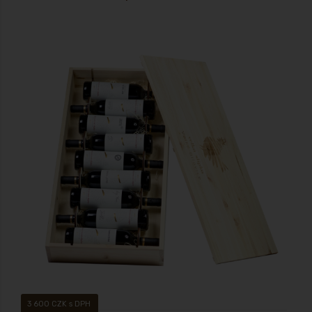
Moravské zemské víno – MZV, suché 2018 Speciální edice, s láskou
vytvořili Velkobílovičtí vinaři
3 600 CZK s DPH