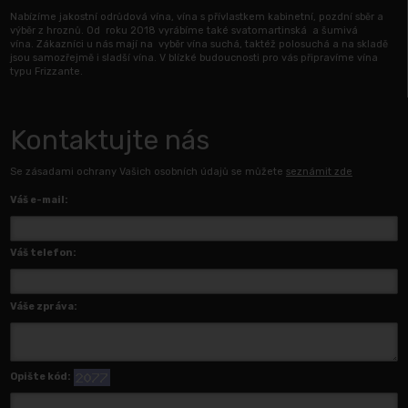
Nabízíme jakostní odrůdová vína, vína s přívlastkem kabinetní, pozdní sběr a
výběr z hroznů. Od roku 2018 vyrábíme také svatomartinská a šumivá
vína. Zákazníci u nás mají na vyběr vína suchá, taktéž polosuchá a na skladě
jsou samozřejmě i sladší vína. V blízké budoucnosti pro vás připravíme vína
typu Frizzante.
Kontaktujte nás
Se zásadami ochrany Vašich osobních údajů se můžete
seznámit zde
Váš e-mail:
Váš telefon:
Váše zpráva:
Opište kód: