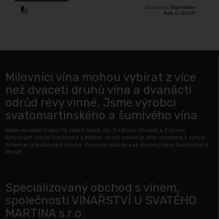
Dostupnost:
Vyprodáno
Kat. č.:
006129
Milovníci vína mohou vybírat z více
než dvaceti druhů vína a dvanácti
odrůd révy vinné. Jsme výrobci
svatomartinského a šumivého vína
Naše vinařství nabízí 16 odrůd bílých vín, 3 odrůdy vín rosé a 2 cuveé
červených odrůd Frankovka a Merlot, druhé cuveé je víno vyrobené z odrůd
Alibernet a Rulandské modré. Červené odrůdy pak doplnují vína Dornfelder a
Merlot.
Specializovaný obchod s vínem,
společnosti VINAŘSTVÍ U SVATÉHO
MARTINA s.r.o.