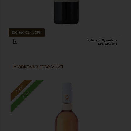
180
160 CZK s DPH
Dostupnost:
Vyprodáno
Kat. č.:
006144
Frankovka rosé 2021
Sleva
Akce
Víno lahodné v chuti maliny, jahody. Ve vůni lesní ovoce.