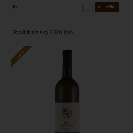
Ryzlink rýnský 2020 Kab.
Sleva
Víno s přívlastkem – kabinet suché 2020 zbyt. cukr: 4,1 g/L, kyseliny 7,4
g/L Alk. 11,50% , krásný uležený ryzlink!!