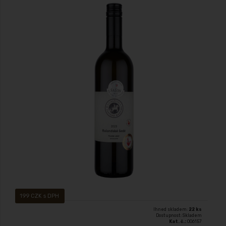
Víno s přívlastkem - Pozdní sběr Oceněné víno! polosuché zbytk. cukr: 8,4
g/l, kys: 5,8 g/l, Stříbrná medaile salonu vín! Zlatá medaile Velké Bílovice
199 CZK s DPH
Ihned skladem:
22 ks
Dostupnost: Skladem
Kat. č.:
006157