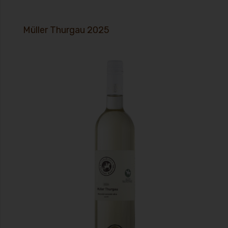
Müller Thurgau 2025
Muller Thurgau 2025 - Ilustrační foto! V chuti je krásně svěží a voňavé s
tóny bílých broskví ke každodennímu podávání