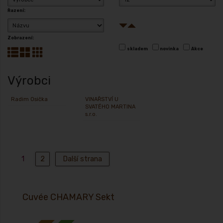
Řazení:
Zobrazení:
skladem
novinka
Akce
Výrobci
Radim Osička
VINAŘSTVÍ U
SVATÉHO MARTINA
s.r.o.
1
2
Další strana
Cuvée CHAMARY Sekt