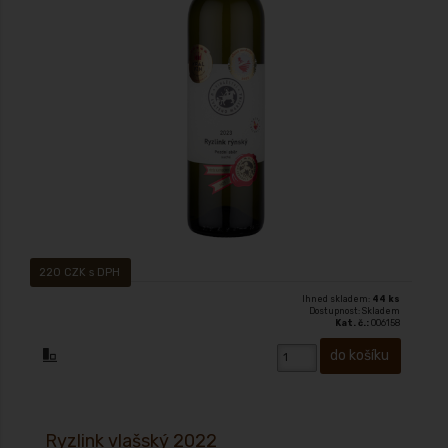
Víno s přívlastkem – Pozdní sběr suché 2023 zbyt. cukr: 6,3 g/L, kyseliny
6,6 g/L Alk. 13,50% , šťavnaté krásně vybalancované víno Ryzlink, Ocenění:
Zlatá medaile Krále vín, zlatá medaile - vítěz kategorie Juvenale Brno
220 CZK s DPH
Ihned skladem:
44 ks
Dostupnost: Skladem
Kat. č.:
006158
Ryzlink vlašský 2022