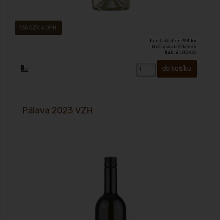
135 CZK s DPH
Ihned skladem:
93 ks
Dostupnost: Skladem
Kat. č.:
006166
Pálava 2023 VZH
Víno s přívlastkem - výběr z hroznů polosladké 2023 zbyt. cukr: 20,9 g/L,
kyseliny 5,9 g/L Oceněné víno: zlatá medaile na Juvenale