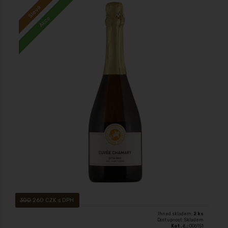
Sleva
Akce
ŠUMIVÉ VÍNO BÍLÉ, Sekt vyrobený klasickou metodou Cuveé Chamary je
šumivé víno vyrobené z odrůd Chardonnay a Ryzlink rýnský v poměru
70%:30%
300
260 CZK s DPH
Ihned skladem:
2 ks
Dostupnost: Skladem
Kat. č.:
006151