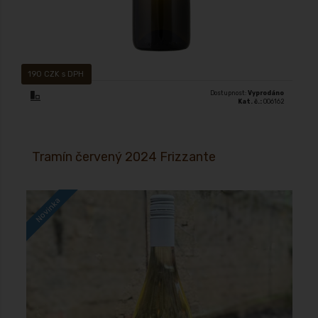
190 CZK s DPH
Dostupnost:
Vyprodáno
Kat. č.:
006162
Tramín červený 2024 Frizzante
Novinka
Jemně perlivé víno(Frizzante) přírodní foto polosuché 2024 jemné
perlení způsobuje čerstvost a lahodnost, chuť je plná a dlouhá s kulatým
tělem, snoubí se v ní ovocnost s nazrálou kyselinou a medovým závěrem