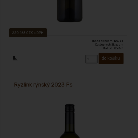
220
165 CZK s DPH
Ihned skladem:
123 ks
Dostupnost: Skladem
Kat. č.:
006148
Ryzlink rýnský 2023 Ps