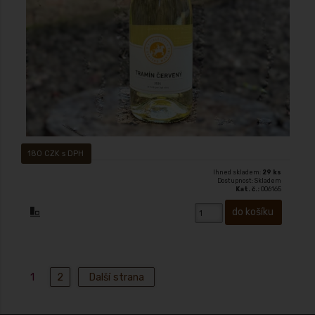
180 CZK s DPH
Ihned skladem:
29 ks
Dostupnost: Skladem
Kat. č.:
006165
1
2
Další strana