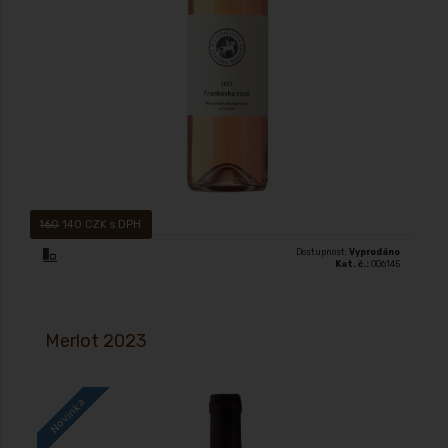
160
140 CZK s DPH
Dostupnost:
Vyprodáno
Kat. č.:
006145
Merlot 2023
Novinka