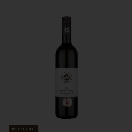
Víno - moravské zemské - oceněné víno! suché 2022 zbyt. cukr: 4,2 g/L,
kyseliny 5,6 g/L
185 CZK s DPH