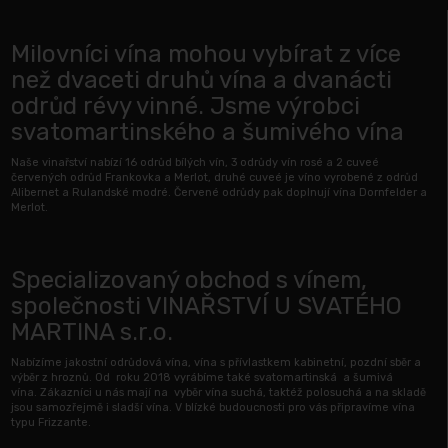
Milovníci vína mohou vybírat z více
než dvaceti druhů vína a dvanácti
odrůd révy vinné. Jsme výrobci
svatomartinského a šumivého vína
Naše vinařství nabízí 16 odrůd bílých vín, 3 odrůdy vín rosé a 2 cuveé
červených odrůd Frankovka a Merlot, druhé cuveé je víno vyrobené z odrůd
Alibernet a Rulandské modré. Červené odrůdy pak doplnují vína Dornfelder a
Merlot.
Specializovaný obchod s vínem,
společnosti VINAŘSTVÍ U SVATÉHO
MARTINA s.r.o.
Nabízíme jakostní odrůdová vína, vína s přívlastkem kabinetní, pozdní sběr a
výběr z hroznů. Od roku 2018 vyrábíme také svatomartinská a šumivá
vína. Zákazníci u nás mají na vyběr vína suchá, taktéž polosuchá a na skladě
jsou samozřejmě i sladší vína. V blízké budoucnosti pro vás připravíme vína
typu Frizzante.