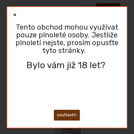
Tento obchod mohou využívat
Dornfelder 2020
pouze plnoleté osoby. Jestliže
plnoletí nejste, prosím opusťte
tyto stránky.
Sleva
Bylo vám již 18 let?
Moravské zemské víno MZV, Df - 2018, suché: zbytk. cukr 0,4 g/L, kyseliny
5,4 g/L
souhlasím